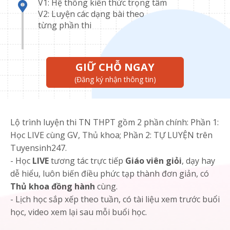
V1: Hệ thống kiến thức trọng tâm
V2: Luyện các dạng bài theo
từng phần thi
GIỮ CHỖ NGAY
(Đăng ký nhận thông tin)
Lộ trình luyện thi TN THPT gồm 2 phần chính: Phần 1:
Học LIVE cùng GV, Thủ khoa; Phần 2: TỰ LUYỆN trên
Tuyensinh247.
- Học
LIVE
tương tác trực tiếp
Giáo viên giỏi
, dạy hay
dễ hiểu, luôn biến điều phức tạp thành đơn giản, có
Thủ khoa đồng hành
cùng.
- Lịch học sắp xếp theo tuần, có tài liệu xem trước buổi
học, video xem lại sau mỗi buổi học.