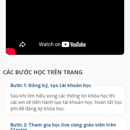
CÁC BƯỚC HỌC TRÊN TRANG
Bước
1
:
Đăng ký, tạo tài khoản học
Sau khi tìm hiểu xong các thông tin khóa học thì
các em sẽ tiến hành tạo tài khoản học, hoàn tất học
phí để đăng ký khóa học.
Bước
2
:
Tham gia học live cùng giáo viên trên
Classin