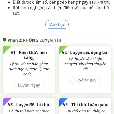
Biết được điểm số, bảng xếp hạng ngay sau khi thi.
Rút kinh nghiệm, cải thiện điểm số sau mỗi lần thử
sức.
Vào học
Phần 2:
PHÒNG LUYỆN THI
V1 -
Kiến thức nền
V2 -
Luyện các dạng bài
tảng
Lý thuyết và bài tập
Lý thuyết cơ bản gồm:
chuyên sâu theo chuyên
định nghĩa, định lí, tính
đề
chất,...
Luyện ngay
Luyện ngay
V3 -
Luyện đề thi thử
V5 -
Thi thử toàn quốc
Đề thi thử bám sát theo
Thi thử như thi thật, cọ