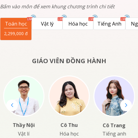
Bấm vào môn để xem khung chương trình chi tiết
Toán học
Vật lý
Hóa học
Tiếng Anh
Ng
2,299,000
đ
GIÁO VIÊN ĐỒNG HÀNH
Thầy Nội
Cô Thu
Cô Trang
Vật lí
Hóa học
Tiếng anh